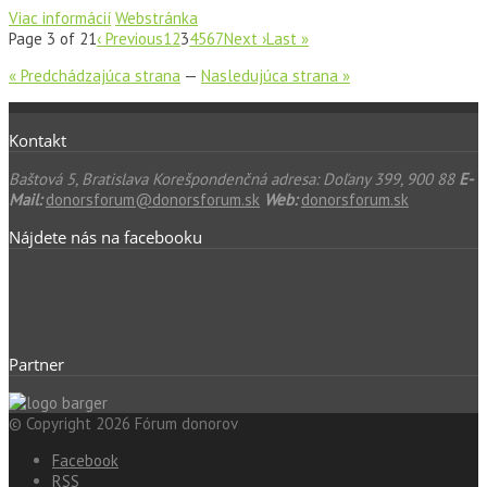
Viac informácií
Webstránka
Page 3 of 21
‹ Previous
1
2
3
4
5
6
7
Next ›
Last »
« Predchádzajúca strana
—
Nasledujúca strana »
Kontakt
Baštová 5, Bratislava Korešpondenčná adresa: Doľany 399, 900 88
E-
Mail:
donorsforum@donorsforum.sk
Web:
donorsforum.sk
Nájdete nás na facebooku
Partner
© Copyright 2026 Fórum donorov
Facebook
RSS