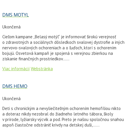
DMS MOTYL
Ukončená
Cieľom kampane „Belasý motýľ“ je informovať širokú verejnosť
o zdravotných a sociálnych dôsledkoch svalovej dystrofie a iných
nervovo-svalových ochoreniach a o ľuďoch, ktorí s ochorením
bojujú. Osvetová kampaň je spojená s verejnou zbierkou na
získanie finančných prostriedkov…...
Viac informácií
Webstránka
DMS HEMO
Ukončená
Deti s chronickým a nevyliečiteľným ochorením hemofíliou nikto
a doteraz nikdy nezobral do žiadneho letného tábora, školy
v prírode, lyžiarsky výcvik a pod. Preto je našou spoločnou snahou
aspoň čiastočne odstrániť krivdy na detskej duši,…...