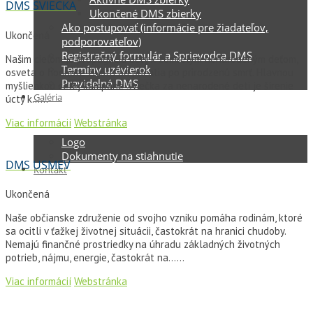
DMS SVIECKA
Ukončené DMS zbierky
Ako postupovať (informácie pre žiadateľov,
Ukončená
podporovateľov)
Registračný formulár a Sprievodca DMS
Našim cieľom je propagácia úcty k zomrelým nenarodeným deťom,
Termíny uzávierok
osveta o hodnote života od počatia po prirodzenú smrť. Hlavnou
Pravidelná DMS
myšlienkou celej kampane Sviečka za nenarodené deti je šírenie
Galéria
úcty k…...
Viac informácií
Webstránka
Logo
Dokumenty na stiahnutie
DMS USMEV
Kontakt
Ukončená
Naše občianske združenie od svojho vzniku pomáha rodinám, ktoré
sa ocitli v ťažkej životnej situácii, častokrát na hranici chudoby.
Nemajú finančné prostriedky na úhradu základných životných
potrieb, nájmu, energie, častokrát na…...
Viac informácií
Webstránka