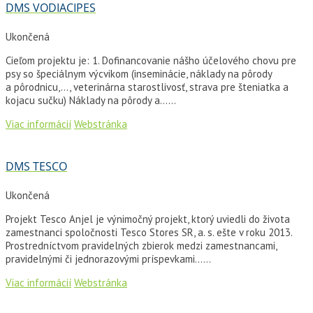
DMS VODIACIPES
Ukončená
Cieľom projektu je: 1. Dofinancovanie nášho účelového chovu pre
psy so špeciálnym výcvikom (inseminácie, náklady na pôrody
a pôrodnicu,…, veterinárna starostlivosť, strava pre šteniatka a
kojacu sučku) Náklady na pôrody a…...
Viac informácií
Webstránka
DMS TESCO
Ukončená
Projekt Tesco Anjel je výnimočný projekt, ktorý uviedli do života
zamestnanci spoločnosti Tesco Stores SR, a. s. ešte v roku 2013.
Prostredníctvom pravidelných zbierok medzi zamestnancami,
pravidelnými či jednorazovými príspevkami…...
Viac informácií
Webstránka