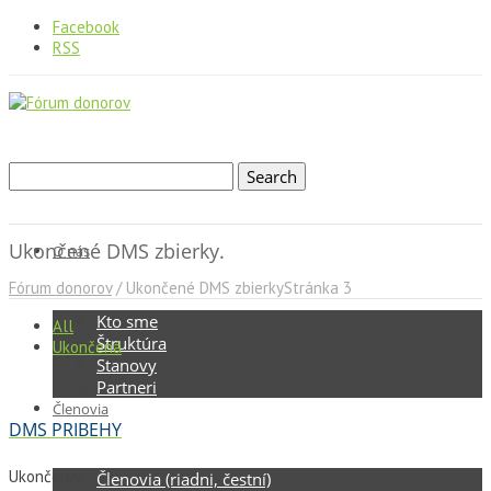
Facebook
RSS
Ukončené DMS zbierky.
O nás
Fórum donorov
/
Ukončené DMS zbierky
Stránka 3
Kto sme
All
Štruktúra
Ukončená
Stanovy
Partneri
Členovia
DMS PRIBEHY
Ukončená
Členovia (riadni, čestní)