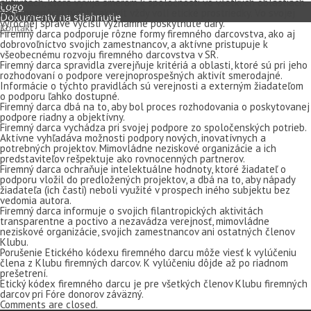
aktivitách, ktoré vyvíja smerom k spoločnosti vo všetkých oblastiach.
Logo
Na propagáciu týchto aktivít vždy volí etické prostriedky. Vo svojej
Dokumenty na stiahnutie
výročnej správe vyčísli významné poskytnuté dary.
Kontakt
Firemný darca podporuje rôzne formy firemného darcovstva, ako aj
dobrovoľníctvo svojich zamestnancov, a aktívne pristupuje k
všeobecnému rozvoju firemného darcovstva v SR.
Firemný darca spravidla zverejňuje kritériá a oblasti, ktoré sú pri jeho
rozhodovaní o podpore verejnoprospešných aktivít smerodajné.
Informácie o týchto pravidlách sú verejnosti a externým žiadateľom
o podporu ľahko dostupné.
Firemný darca dbá na to, aby bol proces rozhodovania o poskytovanej
podpore riadny a objektívny.
Firemný darca vychádza pri svojej podpore zo spoločenských potrieb.
Aktívne vyhľadáva možnosti podpory nových, inovatívnych a
potrebných projektov. Mimovládne neziskové organizácie a ich
predstaviteľov rešpektuje ako rovnocenných partnerov.
Firemný darca ochraňuje intelektuálne hodnoty, ktoré žiadateľ o
podporu vložil do predložených projektov, a dbá na to, aby nápady
žiadateľa (ich časti) neboli využité v prospech iného subjektu bez
vedomia autora.
Firemný darca informuje o svojich filantropických aktivitách
transparentne a poctivo a nezavádza verejnosť, mimovládne
neziskové organizácie, svojich zamestnancov ani ostatných členov
Klubu.
Porušenie Etického kódexu firemného darcu môže viesť k vylúčeniu
člena z Klubu firemných darcov. K vylúčeniu dôjde až po riadnom
prešetrení.
Etický kódex firemného darcu je pre všetkých členov Klubu firemných
darcov pri Fóre donorov záväzný.
Comments are closed.