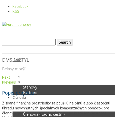
Facebook
RSS
DMS MOTYL
O nás
Belasy motýľ
Kto sme
Next
Štruktúra
Previous
Stanovy
Popis projektu
Partneri
Členovia
Získané finančné prostriedky sa použijú na plnú alebo čiastočnú
úhradu nevyhnutných špeciálnych kompenzačných pomôcok pre
členov, ktoré štát neprepláca vôbec alebo hradí len čiastočne.
Členovia (riadni, čestní)