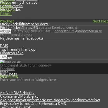
Klub firemných darcov
Twitter
Pozorovatelia
LinkedIn
Etický kódex
Google++
E-Mail+
Comments are closed.
Prev Post
Next Post
Kontakt
Etický kódex firemného darcu
Etický kódex členov FD
Baštová 5, Bratislava Korešpondenčná
adresa: Doľany 399, 900 88
E-Mail:
donorsforum@donorsforum.sk
Aktivity
Web:
donorsforum.sk
Nájdete nás na facebooku
DMS
Top firemný filantrop
Filantrop roka
DMS
Partner
© Copyright 2026 Fórum donorov
Facebook
DMS
RSS
Rada DMS
Back to Top
DMS zbierky
Enter your Infotext or Widgets here...
Aktívne DMS zbierky
Ukončené DMS zbierky
Ako postupovať (informácie pre žiadateľov, podporovateľov)
Registračný formulár a Sprievodca DMS
Termíny uzávierok