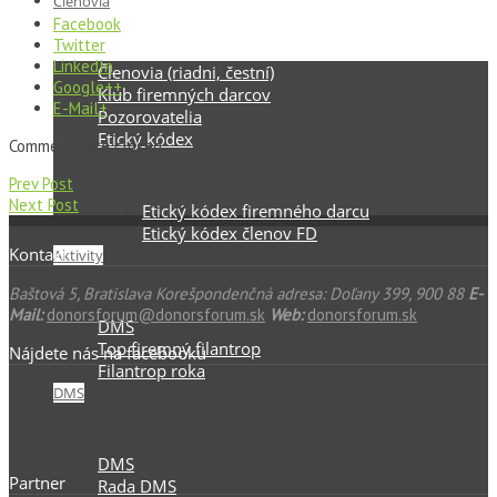
Členovia
Facebook
Twitter
LinkedIn
Členovia (riadni, čestní)
Google++
Klub firemných darcov
E-Mail+
Pozorovatelia
Etický kódex
Comments are closed.
Prev Post
Next Post
Etický kódex firemného darcu
Etický kódex členov FD
Kontakt
Aktivity
Baštová 5, Bratislava Korešpondenčná adresa: Doľany 399, 900 88
E-
Mail:
donorsforum@donorsforum.sk
Web:
donorsforum.sk
DMS
Top firemný filantrop
Nájdete nás na facebooku
Filantrop roka
DMS
DMS
Partner
Rada DMS