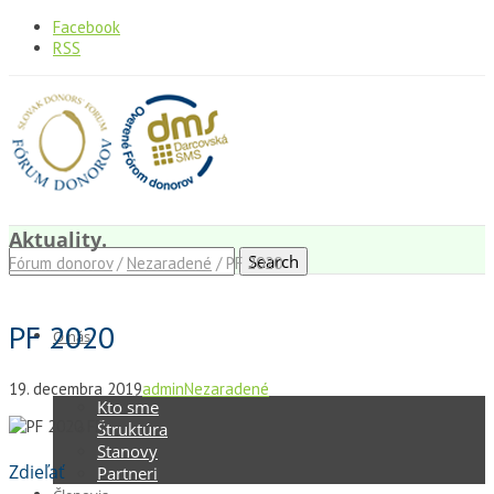
Facebook
RSS
Aktuality.
Fórum donorov
/
Nezaradené
/
PF 2020
PF 2020
O nás
19. decembra 2019
admin
Nezaradené
Kto sme
Štruktúra
Stanovy
Zdieľať
Partneri