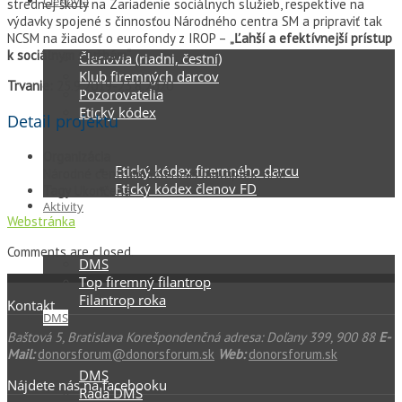
Členovia
strednej školy na Zariadenie sociálnych služieb, respektíve na
výdavky spojené s činnosťou Národného centra SM a pripraviť tak
NCSM na žiadosť o eurofondy z IROP –
„Ľahší a efektívnejší prístup
k sociálnym službám“
.
Členovia (riadni, čestní)
Klub firemných darcov
Trvanie:
25.9.2019-23.8.2020
Pozorovatelia
Etický kódex
Detail projektu
Organizácia
Etický kódex firemného darcu
Národné centrum Sclerosis multiplex, n. o.
Etický kódex členov FD
Tagy
Ukončená
Aktivity
Webstránka
Comments are closed.
DMS
Top firemný filantrop
Filantrop roka
Kontakt
DMS
Baštová 5, Bratislava Korešpondenčná adresa: Doľany 399, 900 88
E-
Mail:
donorsforum@donorsforum.sk
Web:
donorsforum.sk
DMS
Nájdete nás na facebooku
Rada DMS