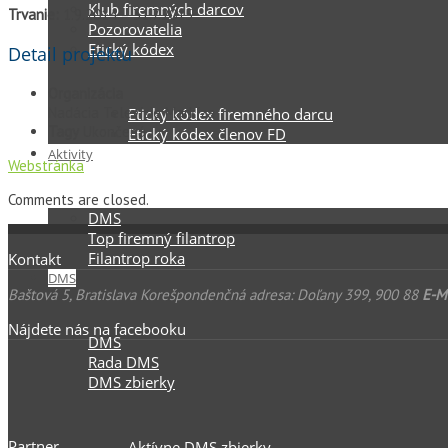
Klub firemných darcov
Trvanie:
1.9.2014 – 31.7.2015
Pozorovatelia
Etický kódex
Detail projektu
Organizácia
Nadácia Televízie Markíza
Etický kódex firemného darcu
Tagy
Ukončená
Etický kódex členov FD
Aktivity
Webstránka
Comments are closed.
DMS
Top firemný filantrop
Filantrop roka
Kontakt
DMS
Baštová 5, Bratislava Korešpondenčná adresa: Doľany 399, 900 88
E-Ma
Nájdete nás na facebooku
DMS
Rada DMS
DMS zbierky
Partner
Aktívne DMS zbierky