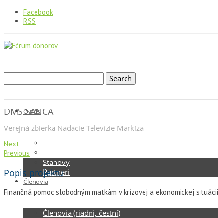
Facebook
RSS
DMS SANCA
O nás
Verejná zbierka Nadácie Televízie Markíza
Kto sme
Next
Štruktúra
Previous
Stanovy
Popis projektu
Partneri
Členovia
Finančná pomoc slobodným matkám v krízovej a ekonomickej situáci
Členovia (riadni, čestní)