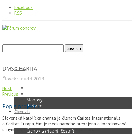
Facebook
RSS
DMS CHARITA
O nás
Človek v núdzi 2018
Kto sme
Next
Štruktúra
Previous
Stanovy
Popis projektu
Partneri
Členovia
Slovenská katolícka charita je členom Caritas Internationalis
a Caritas Europa, čím je medzinárodne prepojená a koordinovaná
s inými celosvetovými charitatívnymi organizáciami.
Členovia (riadni, čestní)